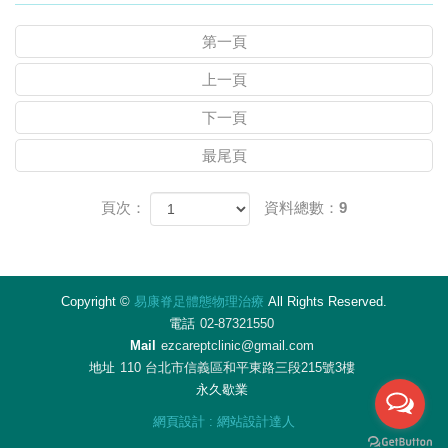
第一頁
上一頁
下一頁
最尾頁
頁次：
資料總數：9
Copyright ©
易康脊足體態物理治療
All Rights Reserved.
電話
02-87321550
Mail
ezcareptclinic@gmail.com
地址
110 台北市信義區和平東路三段215號3樓
永久歇業
網頁設計
:
網站設計達人