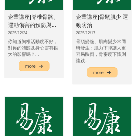
企業講座|脊椎骨骼、
企業講座|骨鬆肌少 運
運動傷害的預防與...
動防治
2025/12/24
2025/12/17
你知道胸椎活動度不好，
骨頭變脆、肌肉變少常同
對你的體態及身心靈有很
時發生：肌力下降讓人更
大的影響嗎？...
容易跌倒，骨密度下降則
讓跌...
more
more