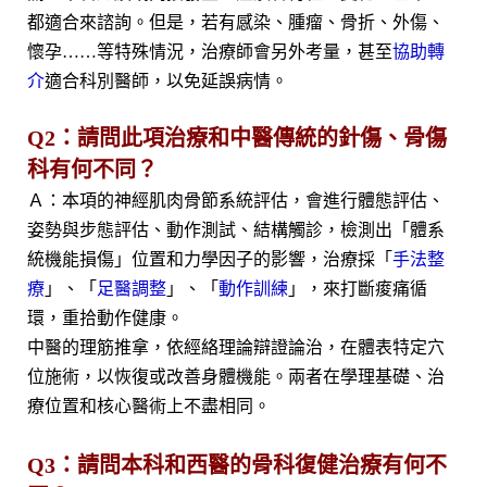
都適合來諮詢。但是，若有感染、腫瘤、骨折、外傷、
懷孕……等特殊情況，治療師會另外考量，甚至
協助轉
介
適合科別醫師，以免延誤病情。
Q2：請問此項治療和中醫傳統的針傷、骨傷
科有何不同？
Ａ：本項的神經肌肉骨節系統評估，會進行體態評估、
姿勢與步態評估、動作測試、結構觸診，檢測出「體系
統機能損傷」位置和力學因子的影響，治療採「
手法整
療
」、「
足醫調整
」、「
動作訓練
」，來打斷痠痛循
環，重拾動作健康。
中醫的理筋推拿，依經絡理論辯證論治，在體表特定穴
位施術，以恢復或改善身體機能。兩者在學理基礎、治
療位置和核心醫術上不盡相同。
Q3：請問本科和西醫的骨科復健治療有何不