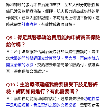
節和神經的張力才會治療到重點。至於大部分的慢性痠
痛已涉及軟組織沾黏、僵硬、肌肉張力過高或錯誤的動
作模式，已深入腦部記憶，不可能馬上恢復平衡的，這
時就需要
計畫療程
，有效達成復原目標。
Q9：脊足與醫學矯治費用能夠申請商業保險
給付嗎？
Ａ：若手法整療評估與治療包含於連續性照護時，是由
您
就醫的門診醫師開立診斷證明、照會單，再由本院方
開立治療的收據
，交給您去申請商業保險給付，核准與
否，得由保險公司認定。
Q10：主治療師建議我需要接受下肢足醫評
檢，請問如何進行？有此需要嗎？
Ａ：病患在功能病理學評估時，通常會先檢查
功能性扁
平足和長短腳、骨盆歪斜
之間的交互影響
，需要看病患