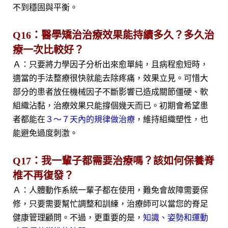
不到穩固與平衡。
Q16：醫學矯治治療效果能持續多久？多久治
療一次比較好？
Ａ：只要將力學因子分析出來愈單純，且病程愈短時，
適當的手法整療很快就能去除疼痛，效果立見。可惜大
部分的患者放任機械因子不斷影響已造成關節僵硬、軟
組織沾黏，治療效果只能撐個幾天而已。初期會希望患
者都能在
３～７天內的規律做治療
，維持組織塑性，也
能避免過度刺激。
Q17：我一輩子都需要治療嗎？該如何保養脊
椎不再復發？
Ａ：人體動作系統一輩子都在使用，難免會故障需要保
修，只要需要幫忙調整和訓練，治療師可以當您的脊足
健康管理顧問。不過，更重要的是，
知識、姿勢和運動