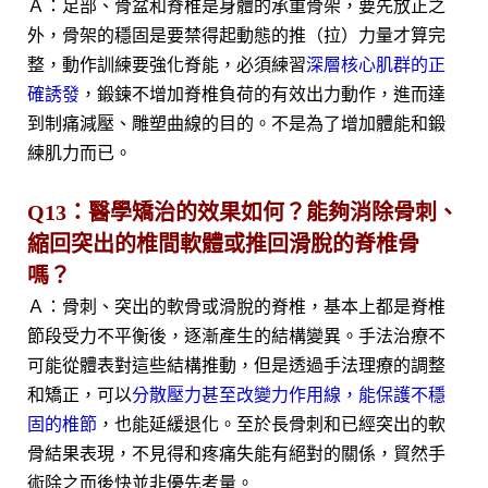
Ａ：足部、骨盆和脊椎是身體的承重骨架，要先放正之
外，骨架的穩固是要禁得起動態的推（拉）力量才算完
整，動作訓練要強化脊能，必須練習
深層核心肌群的正
確誘發
，鍛鍊不增加脊椎負荷的有效出力動作，進而達
到制痛減壓、雕塑曲線的目的。不是為了增加體能和鍛
練肌力而已。
Q13：醫學矯治的效果如何？能夠消除骨刺、
縮回突出的椎間軟體或推回滑脫的脊椎骨
嗎？
Ａ：骨刺、突出的軟骨或滑脫的脊椎，基本上都是脊椎
節段受力不平衡後，逐漸產生的結構變異。手法治療不
可能從體表對這些結構推動，但是透過手法理療的調整
和矯正，可以
分散壓力甚至改變力作用線，能保護不穩
固的椎節
，也能延緩退化。至於長骨刺和已經突出的軟
骨結果表現，不見得和疼痛失能有絕對的關係，貿然手
術除之而後快並非優先考量。