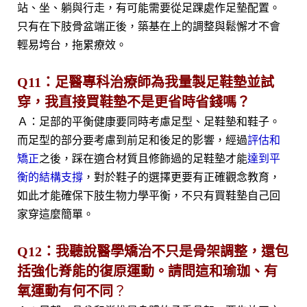
站、坐、躺與行走，有可能需要從足踝處作足墊配置。
只有在下肢骨盆端正後，築基在上的調整與鬆懈才不會
輕易垮台，拖累療效。
Q11：足醫專科治療師為我量製足鞋墊並試
穿，我直接買鞋墊不是更省時省錢嗎？
Ａ：足部的平衡健康要同時考慮足型、足鞋墊和鞋子。
而足型的部分要考慮到前足和後足的影響，經過
評估和
矯正
之後，踩在適合材質且修飾過的足鞋墊才能
達到平
衡的結構支撐
，對於鞋子的選擇更要有正確觀念教育，
如此才能確保下肢生物力學平衡，不只有買鞋墊自己回
家穿這麼簡單。
Q12：我聽說醫學矯治不只是骨架調整，還包
括強化脊能的復原運動。請問這和瑜珈、有
氧運動有何不同
？