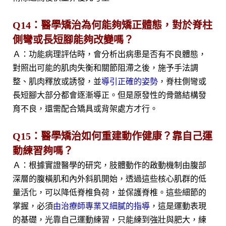
Q14：醫學矯治為何能夠矯正體態，對於脊柱
側彎或長短腳能夠改變嗎？
Ａ：功能病理評估時，會分析出病患是否有不良體態，
對照出可能的肌肉失衡和關節阻滯之後，施予手法調
整、肌肉釋放或誘發，並
導引正確的姿勢
，脊柱側彎或
長短腳大部分都會逐漸導正。但是原發性的骨骼結構發
育不良，還需配合矯具或背架處方才行。
Q15：醫學矯治如何重建動作健康？靠自己運
動練習夠嗎？
Ａ：根據實證醫學的研究，肢體動作的啟動機制由腹部
深層的腹橫肌和內外斜肌開始，透過這些核心肌群的低
量活化，可以降低脊椎負荷，並保護脊椎。這些細節的
掌握，必須
由治療師專業又細膩的指導
，這是運動表現
的基礎，光靠自己運動練習，只能練到強壯與肥大，練