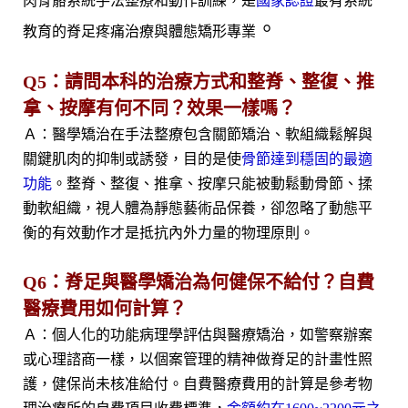
肉骨骼系統手法整療和動作訓練，是
國家認證
最有系統
。
教育的脊足疼痛治療與體態矯形專業
Q5：請問本科的治療方式和整脊、整復、推
拿、按摩有何不同？效果一樣嗎？
Ａ：醫學矯治在手法整療包含關節矯治、軟組織鬆解與
關鍵肌肉的抑制或誘發，目的是使
骨節達到穩固的最適
功能
。整脊、整復、推拿、按摩只能被動鬆動骨節、揉
動軟組織，視人體為靜態藝術品保養，卻忽略了動態平
衡的有效動作才是抵抗內外力量的物理原則。
Q6：脊足與醫學矯治為何健保不給付？自費
醫療費用如何計算？
Ａ：個人化的功能病理學評估與醫療矯治，如警察辦案
或心理諮商一樣，以個案管理的精神做脊足的計畫性照
護，健保尚未核准給付。自費醫療費用的計算是參考物