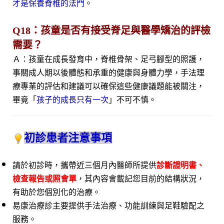
才是保養脊椎的法門
。
Q18：孩童是否有接受脊足與醫學矯治的評檢
需要？
Ａ：孩童在成長發育中，脊椎骨架、足弓腳型的照護，
事關成人期以後體態和承重的健康與身體力學，手法理
療專業的評估和建議可以確保這些健康議題能被關注，
畢竟「
孩子的成長只有一次
」不可不慎。
初診患者注意事項
請於初診時，攜帶近三個月內醫師所提供
診斷證明書、
檢查報告或照會單
，其內容會載記您目前的結構狀況，
有助於您個別化的治療。
易康治療診主要提供手法治療、功能訓練與足鞋驗配之
服務。