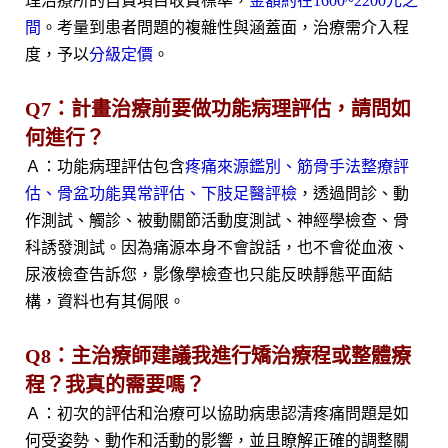
理治療所的自費項目收費標準，
金額約在1600~2200元之
間
。考量到患者問題的複雜性與涵蓋面，治療需介入程
度，予以
分級定價
。
Q7：計畫治療前要做功能病理評估，請問如
何進行？
Ａ：功能病理評估包含
疼痛來源鑑別、筋骨手法整療評
估、骨盆功能異常評估、下肢足醫評檢
，透過問診、動
作測試、觸診、被動關節活動度測試、神經學檢查、骨
科誘發測試。因為痛源本身不會說話，也不會從血液、
尿液檢查告訴您，影像學檢查也只能反映靜態平面結
構，資料也有其侷限。
Q8：主治療師建議我進行矯治療程或整體療
程？我真的需要嗎？
Ａ：初次的評估和治療可以協助病患認清疼痛問題是如
何受姿勢、動作和活動的影響，並且瞭解正確的調整關