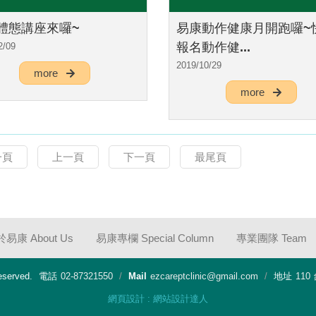
體態講座來囉~
易康動作健康月開跑囉~
報名動作健...
2/09
2019/10/29
more
more
一頁
上一頁
下一頁
最尾頁
易康 About Us
易康專欄 Special Column
專業團隊 Team
eserved.
電話
02-87321550
Mail
ezcareptclinic@gmail.com
地址
11
網頁設計
:
網站設計達人