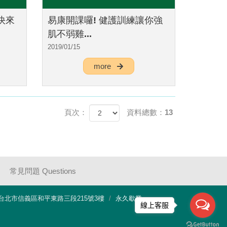
快來
易康開課囉! 健護訓練讓你強
肌不弱雞...
2019/01/15
more
頁次：
資料總數：13
常見問題 Questions
0 台北市信義區和平東路三段215號3樓
永久歇業
線上客服