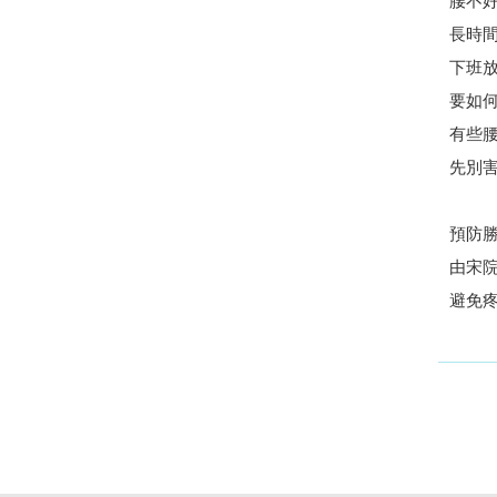
腰不
長時
下班
要如
有些
先別
預防
由宋
避免