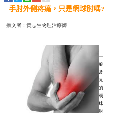
手肘外側疼痛，只是網球肘嗎?
撰文者：黃志生物理治療師
一
般
常
見
的
網
球
肘