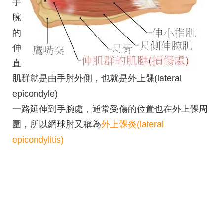
手
腕
的
伸
直
肌群就是由手肘外側，
也就是外上髁(lateral
epicondyle)
一路延伸到手腕處，通常受傷的位置也在外上髁周
圍，所以網球肘又稱為
外上髁炎(lateral
epicondylitis)