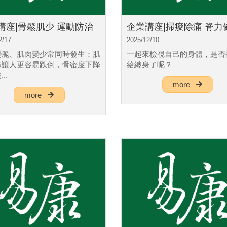
講座|骨鬆肌少 運動防治
企業講座|掃痠除痛 脊力
2/17
2025/12/10
變脆、肌肉變少常同時發生：肌
一起來檢視自己的身體，是否
降讓人更容易跌倒，骨密度下降
給纏身了呢？
..
more
more