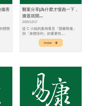
動傷害
醫案分享|為什麼才慢跑一下，
膝蓋就開...
2025/12/17
的體態
從 C 小姐的案例看見「隱藏舊傷」
與「身體排列」的重要性....
more