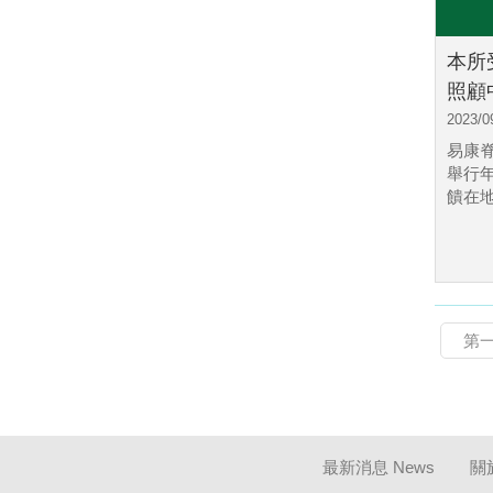
本所
照顧中
2023/0
易康
舉行
饋在地.
第
最新消息 News
關於