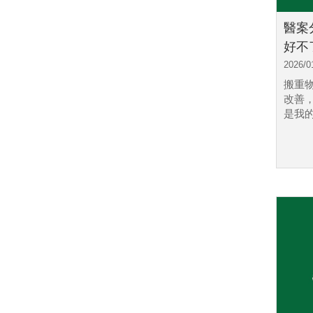
醫案
好不了
2026/0
搬重
改善
是我的.