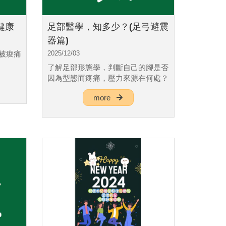
健康
足部醫學，知多少？(足弓避震
器篇)
被痠痛
2025/12/03
了解足部形態學，判斷自己的腳是否
因為型態而疼痛，壓力來源在何處？
more