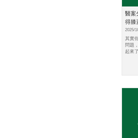
醫案
得膝蓋
2025/1
其實
問題
起來了.