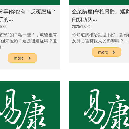
分享|你也有＂反覆腰痛＂
企業講座|脊椎骨骼、運
的...
的預防與...
1/28
2025/12/24
物突然的＂喀一聲＂，就醫後有
你知道胸椎活動度不好，對你
，但未痊癒！這是後遺症嗎？還
及身心靈有很大的影響嗎？...
..
more
more