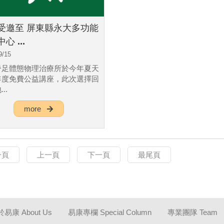
受邀至 屏東縣永大多功能
心 ...
9/15
脊足體態物理治療所於今年夏天
年度免費公益講座，此次選擇回
..
more
一頁
上一頁
下一頁
最尾頁
易康 About Us
易康專欄 Special Column
專業團隊 Team